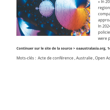
« In 2
region
Contact
compar
approa
Nous suivre
In 202
polici
were p
Continuer sur le site de la source >
oaaustralasia.org, 
Mots-clés :
Acte de conférence
,
Australie
,
Open A