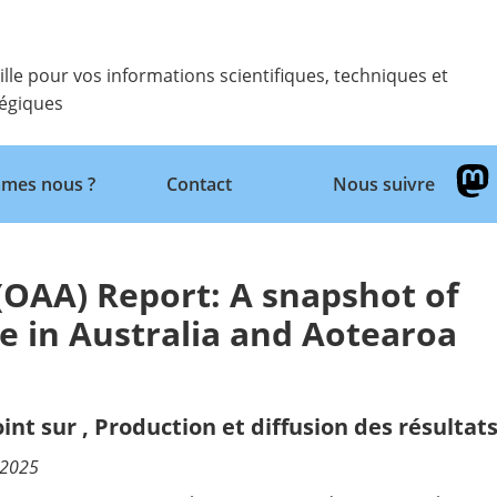
ille pour vos informations scientifiques, techniques et
tégiques
Retour
mes nous ?
Contact
Nous suivre
(OAA) Report: A snapshot of
e in Australia and Aotearoa
oint sur
,
Production et diffusion des résultat
/2025