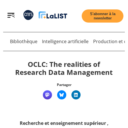
Retour
S'abonner à la
newsletter
Retour
Bibliothèque
Intelligence artificielle
Production et di
OCLC: The realities of
Research Data Management
Accueil
Partager
Tous les articles
Qui sommes nous ?
Recherche et enseignement supérieur
,