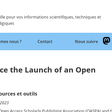
ille pour vos informations scientifiques, techniques et
tégiques
Retour
mes nous ?
Contact
Nous suivre
e the Launch of an Open
ources et outils
/2023
Open Access Scholarly Publishing Association (
OASPA
) and 