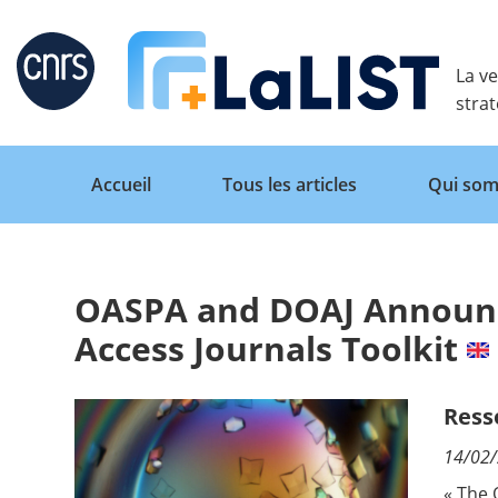
Retour
La ve
stra
Accueil
Tous les articles
Qui som
OASPA and DOAJ Announc
Accueil
Access Journals Toolkit
Tous les articles
Ress
14/02
Qui sommes nous ?
« The 