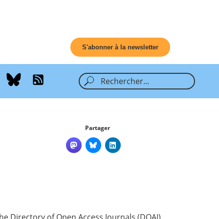
S'abonner à la newsletter
Partager
the Directory of Open Access Journals (
DOAJ
)