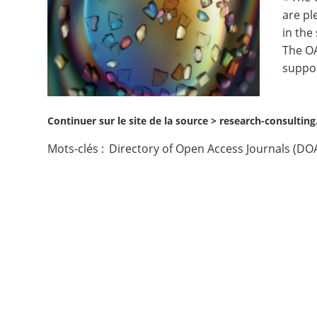
are pl
Contact
in the
The OA
Nous suivre
suppor
Continuer sur le site de la source >
research-consultin
Mots-clés :
Directory of Open Access Journals (DOA