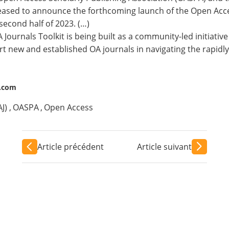
eased to announce the forthcoming launch of the Open Acces
 second half of 2023. (…)
 Journals Toolkit is being built as a community-led initiat
t new and established OA journals in navigating the rapidly
g.com
J)
,
OASPA
,
Open Access
Article précédent
Article suivant