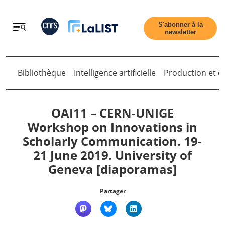
Retour
S'abonner à la
newsletter
Bibliothèque
Intelligence artificielle
Production et di
Retour
OAI11 – CERN-UNIGE
Workshop on Innovations in
Scholarly Communication. 19-
Accueil
21 June 2019. University of
Geneva [diaporamas]
Tous les articles
Partager
Qui sommes nous ?