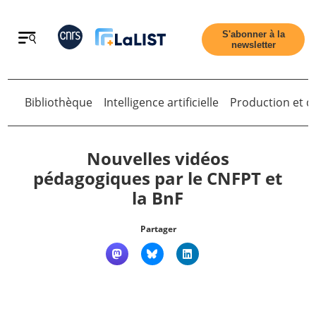
Retour
S'abonner à la
newsletter
Retour
Bibliothèque
Intelligence artificielle
Production et di
Nouvelles vidéos
pédagogiques par le CNFPT et
la BnF
Accueil
Partager
Tous les articles
Qui sommes nous ?