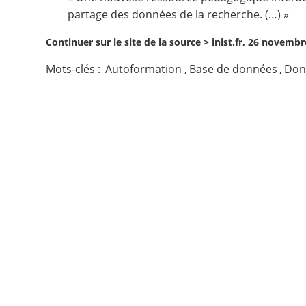
partage des données de la recherche. (…) »
Contact
Continuer sur le site de la source >
inist.fr, 26 novemb
Nous suivre
Mots-clés :
Autoformation
,
Base de données
,
Don