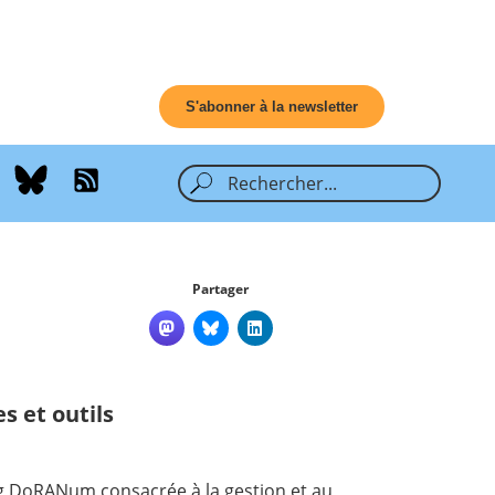
S'abonner à la newsletter
Partager
s et outils
ng
DoRANum
consacrée à la gestion et au