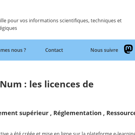
ille pour vos informations scientifiques, techniques et
tégiques
Retour
mes nous ?
Contact
Nous suivre
um : les licences de
ement supérieur
,
Réglementation
,
Ressource
ive a été créée et mise en ligne sur la plateforme e-learni