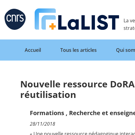
Retour
La ve
stra
Accueil
Tous les articles
Qui som
Nouvelle ressource DoRAN
Accueil
réutilisation
Tous les articles
Formations
,
Recherche et enseign
28/11/2018
Qui sommes nous ?
« Une nouvelle ressource pédagogique interact