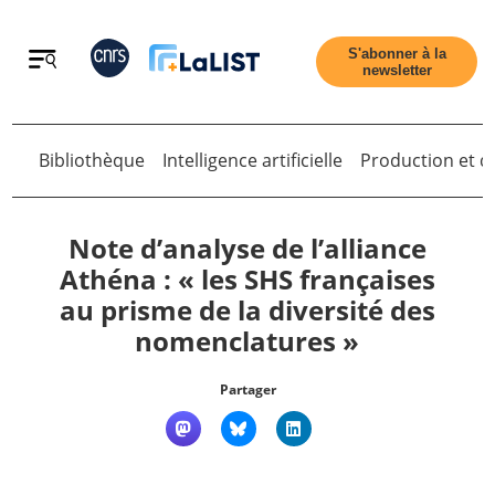
Retour
S'abonner à la
newsletter
Bibliothèque
Intelligence artificielle
Production et di
Retour
Note d’analyse de l’alliance
Athéna : « les SHS françaises
au prisme de la diversité des
Accueil
nomenclatures »
Tous les articles
Partager
Qui sommes nous ?