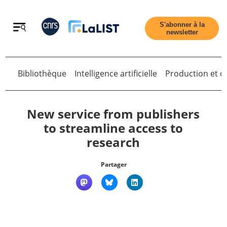
Retour
S'abonner à la
newsletter
Retour
Bibliothèque
Intelligence artificielle
Production et di
New service from publishers
to streamline access to
research
Accueil
Partager
Tous les articles
Qui sommes nous ?