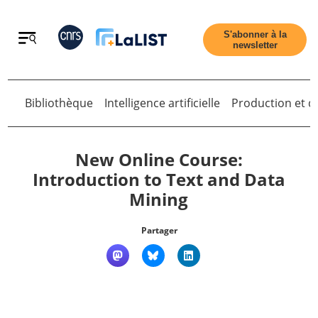
Retour
S'abonner à la
newsletter
Bibliothèque
Intelligence artificielle
Production et di
Retour
New Online Course:
Introduction to Text and Data
Mining
Accueil
Partager
Tous les articles
Qui sommes nous ?