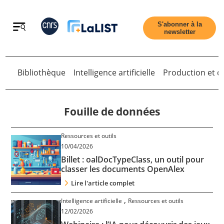
Retour
S'abonner à la
newsletter
Bibliothèque
Intelligence artificielle
Production et di
Retour
Fouille de données
Ressources et outils
Accueil
10/04/2026
Billet : oalDocTypeClass, un outil pour
classer les documents OpenAlex
Tous les articles
Lire l'article complet
,
Intelligence artificielle
Ressources et outils
Qui sommes nous ?
12/02/2026