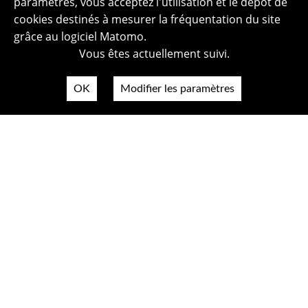
paramètres, vous acceptez l'utilisation et le dépôt de
cookies destinés à mesurer la fréquentation du site
grâce au logiciel Matomo.
Vous êtes actuellement suivi.
OK
Modifier les paramètres
Plan du site
Politique de confidentialité
Mentions légales
Crédits photos
Accessibilité