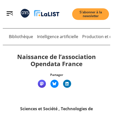
Retour
S'abonner à la
newsletter
Bibliothèque
Intelligence artificielle
Production et di
Retour
Naissance de l’association
Opendata France
Accueil
Partager
Tous les articles
Qui sommes nous ?
Sciences et Société
,
Technologies de