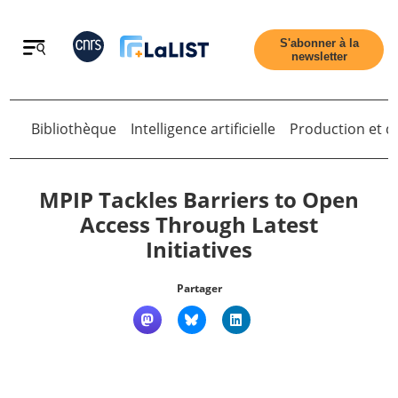
Retour
S'abonner à la
newsletter
Retour
Bibliothèque
Intelligence artificielle
Production et di
MPIP Tackles Barriers to Open
Access Through Latest
Initiatives
Accueil
Partager
Tous les articles
Qui sommes nous ?