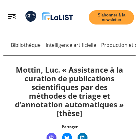
Retour
S'abonner à la
newsletter
Bibliothèque
Intelligence artificielle
Production et di
Retour
Mottin, Luc. « Assistance à la
curation de publications
scientifiques par des
Accueil
méthodes de triage et
d’annotation automatiques »
Tous les articles
[thèse]
Qui sommes nous ?
Partager