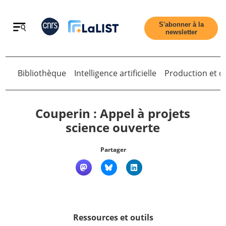
Retour
S'abonner à la
newsletter
Retour
Bibliothèque
Intelligence artificielle
Production et di
Couperin : Appel à projets
science ouverte
Accueil
Partager
Tous les articles
Qui sommes nous ?
Ressources et outils