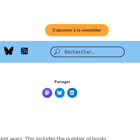
S'abonner à la newsletter
Partager
cent years. This includes the number of books