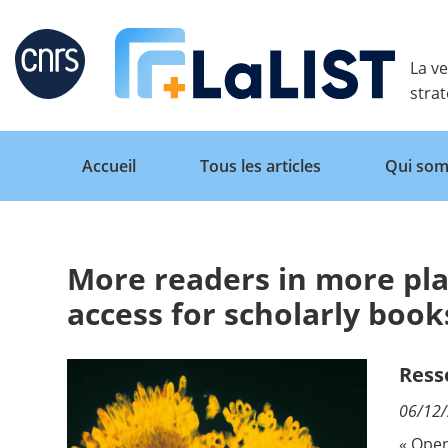
Retour
La ve
stra
Accueil
Tous les articles
Qui som
More readers in more pla
Accueil
access for scholarly book
Tous les articles
Ress
06/12
Qui sommes nous ?
« Open