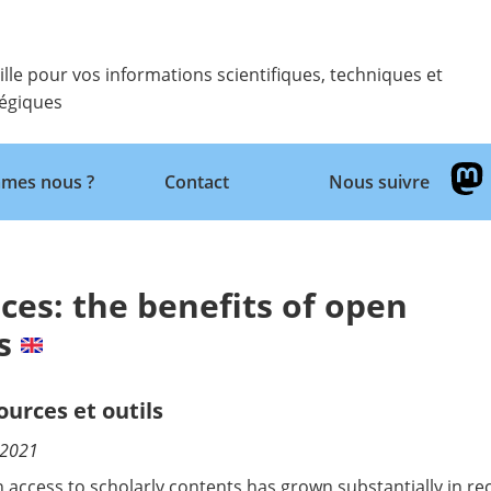
ille pour vos informations scientifiques, techniques et
tégiques
Retour
mes nous ?
Contact
Nous suivre
ces: the benefits of open
s
ources et outils
/2021
 access to scholarly contents has grown substantially in re