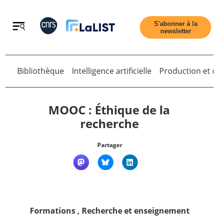
Retour
S'abonner à la
newsletter
Retour
Bibliothèque
Intelligence artificielle
Production et di
MOOC : Éthique de la
recherche
Accueil
Partager
Tous les articles
Qui sommes nous ?
Formations
,
Recherche et enseignement