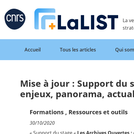
Retour
La ve
stra
Accueil
Tous les articles
Qui som
Mise à jour : Support du 
Accueil
enjeux, panorama, actual
Tous les articles
Formations
,
Ressources et outils
30/10/2020
Qui sommes nous ?
« Support du stage «
Les Archives Ouvertes :