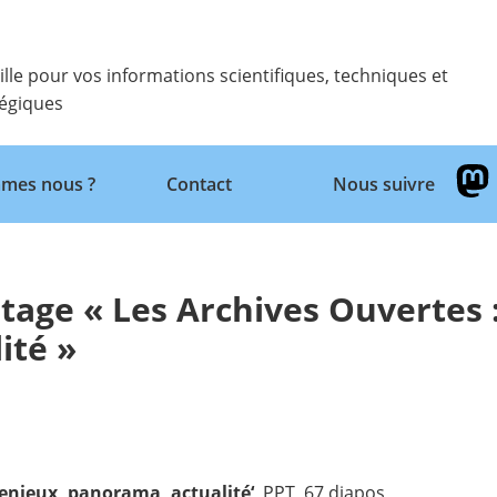
ille pour vos informations scientifiques, techniques et
tégiques
Retour
mes nous ?
Contact
Nous suivre
stage « Les Archives Ouvertes 
ité »
 enjeux, panorama, actualité
‘
, PPT, 67 diapos