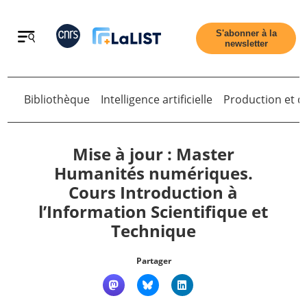
Retour
S'abonner à la
newsletter
Retour
Bibliothèque
Intelligence artificielle
Production et di
Mise à jour : Master
Humanités numériques.
Cours Introduction à
Accueil
l’Information Scientifique et
Technique
Tous les articles
Partager
Qui sommes nous ?