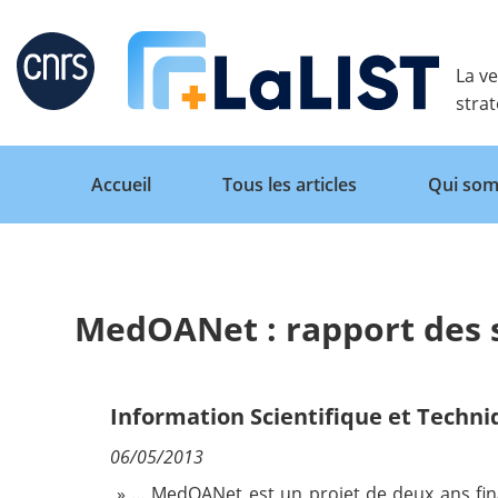
Retour
La ve
stra
Accueil
Tous les articles
Qui som
MedOANet : rapport des s
Accueil
Tous les articles
Information Scientifique et Techn
06/05/2013
Qui sommes nous ?
» … MedOANet est un projet de deux ans fin