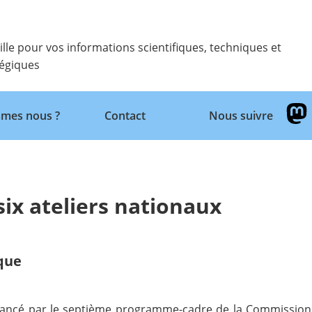
ille pour vos informations scientifiques, techniques et
tégiques
Retour
mes nous ?
Contact
Nous suivre
ix ateliers nationaux
ique
ancé par le septième programme-cadre de la Commission e