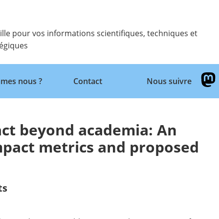
ille pour vos informations scientifiques, techniques et
tégiques
Retour
mes nous ?
Contact
Nous suivre
act beyond academia: An
mpact metrics and proposed
ts