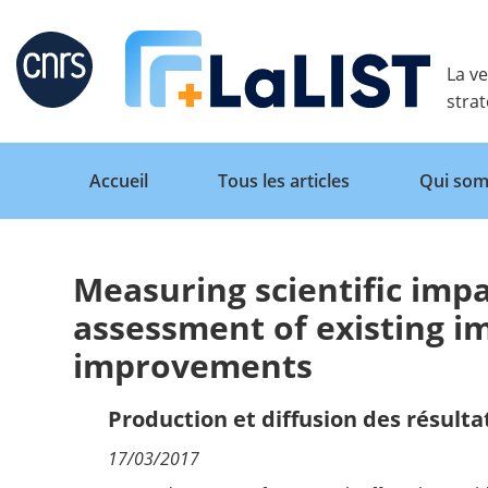
Retour
La ve
stra
Accueil
Tous les articles
Qui som
Measuring scientific imp
Accueil
assessment of existing i
improvements
Tous les articles
Production et diffusion des résulta
Qui sommes nous ?
17/03/2017