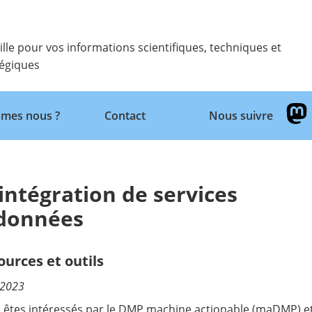
ille pour vos informations scientifiques, techniques et
tégiques
Retour
mes nous ?
Contact
Nous suivre
ntégration de services
 données
ources et outils
/2023
 êtes intéressés par le DMP machine actionable (maDMP) e