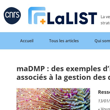
Retour
La ve
stra
Accueil
Tous les articles
Qui som
maDMP : des exemples d’i
Accueil
associés à la gestion des
Tous les articles
Ress
13/01
Qui sommes nous ?
« Vous