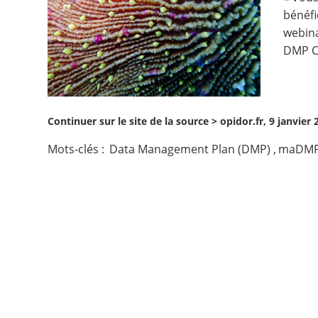
bénéfi
Contact
webin
DMP C
Nous suivre
Continuer sur le site de la source >
opidor.fr, 9 janvier 
Mots-clés :
Data Management Plan (DMP)
,
maDM