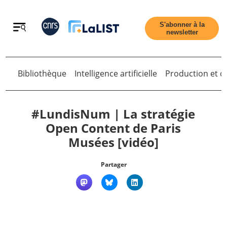
Retour
S'abonner à la
newsletter
Bibliothèque
Intelligence artificielle
Production et di
Retour
#LundisNum | La stratégie
Open Content de Paris
Musées [vidéo]
Accueil
Partager
Tous les articles
Qui sommes nous ?