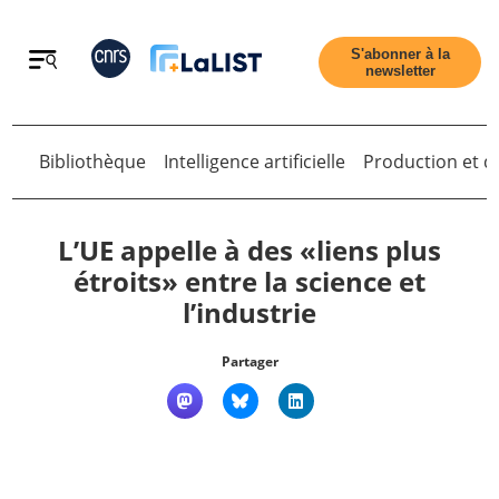
Retour
S'abonner à la
newsletter
Bibliothèque
Intelligence artificielle
Production et di
Retour
L’UE appelle à des «liens plus
étroits» entre la science et
l’industrie
Accueil
Partager
Tous les articles
Qui sommes nous ?