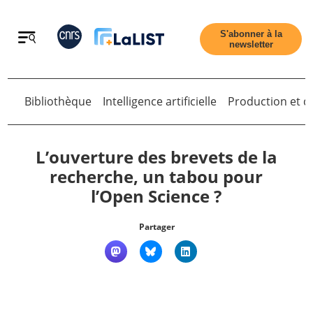
Retour
S'abonner à la
newsletter
Retour
Bibliothèque
Intelligence artificielle
Production et di
L’ouverture des brevets de la
recherche, un tabou pour
l’Open Science ?
Accueil
Partager
Tous les articles
Qui sommes nous ?