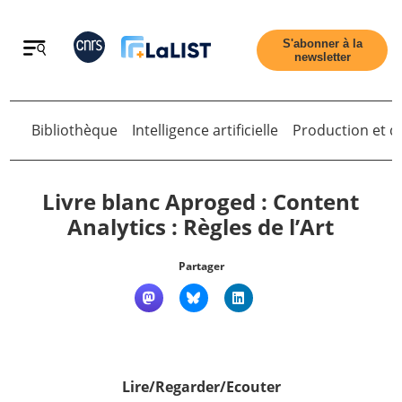
Retour
S'abonner à la
newsletter
Bibliothèque
Intelligence artificielle
Production et di
Retour
Livre blanc Aproged : Content
Analytics : Règles de l’Art
Accueil
Partager
Tous les articles
Qui sommes nous ?
Lire/Regarder/Ecouter