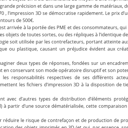
ès grande précision et dans une large gamme de matériaux, d
70 , l’impression 3D se démocratise rapidement. Le prix d’
entours de 500€.
 est arrivée à la portée des PME et des consommateurs, qu
s objets de toutes sortes, ou des répliques à l’identique 
gie soit utilisée par les contrefacteurs, portant atteinte 
ue ou plastique, causant un préjudice évident aux créat
t imaginer deux types de réponses, fondées sur un encadre
ut en conservant son mode opératoire disruptif et son poten
les responsabilités respectives de ses différents acteu
i mettent les fichiers d’impression 3D à la disposition de t
nt avec d’autres types de distribution d’éléments protégé
el) à partir d’une source dématérialisée, cette comparaison
réduire le risque de contrefaçon et de production de pro
ntification des objets imprimés en 3D (et qui, par essence, 