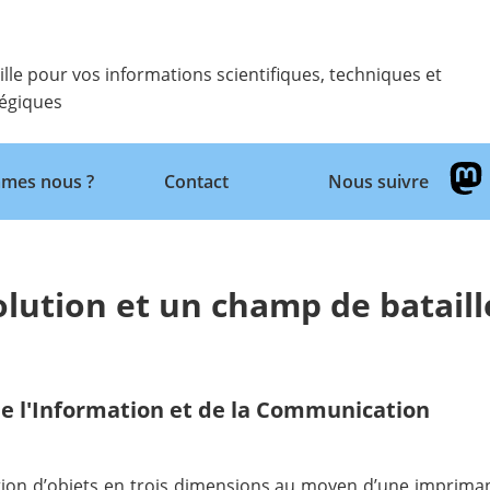
ille pour vos informations scientifiques, techniques et
tégiques
Retour
mes nous ?
Contact
Nous suivre
olution et un champ de bataill
e l'Information et de la Communication
uction d’objets en trois dimensions au moyen d’une imprim