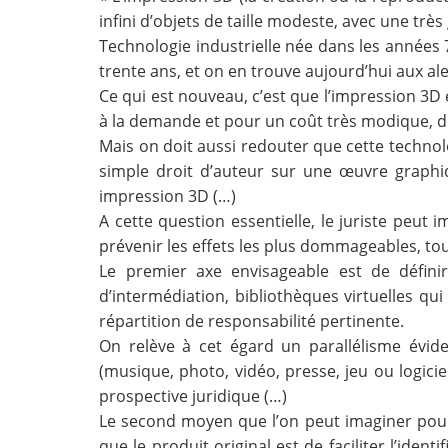
infini d’objets de taille modeste, avec une tr
Contact
Technologie industrielle née dans les années 
trente ans, et on en trouve aujourd’hui aux al
Nous suivre
Ce qui est nouveau, c’est que l’impression 3D
à la demande et pour un coût très modique, de
Mais on doit aussi redouter que cette technolo
simple droit d’auteur sur une œuvre graphiq
impression 3D (…)
A cette question essentielle, le juriste peu
prévenir les effets les plus dommageables, to
Le premier axe envisageable est de définir 
d’intermédiation, bibliothèques virtuelles qu
répartition de responsabilité pertinente.
On relève à cet égard un parallélisme évide
(musique, photo, vidéo, presse, jeu ou logici
prospective juridique (…)
Le second moyen que l’on peut imaginer pour 
que le produit original est de faciliter l’ide