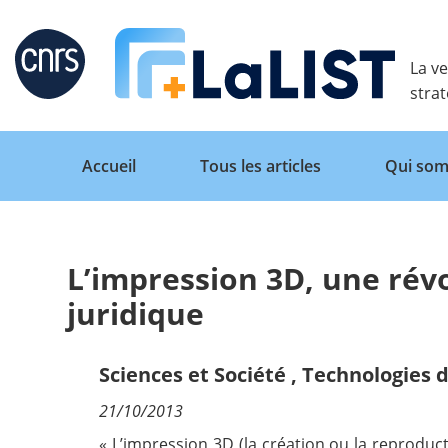
Retour
La ve
stra
Accueil
Tous les articles
Qui som
L’impression 3D, une rév
Accueil
juridique
Tous les articles
Sciences et Société
,
Technologies d
21/10/2013
Qui sommes nous ?
« L’impression 3D (la création ou la reprod