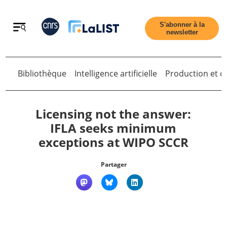
Retour
S'abonner à la
newsletter
Retour
Bibliothèque
Intelligence artificielle
Production et di
Licensing not the answer:
IFLA seeks minimum
exceptions at WIPO SCCR
Accueil
Partager
Tous les articles
Qui sommes nous ?