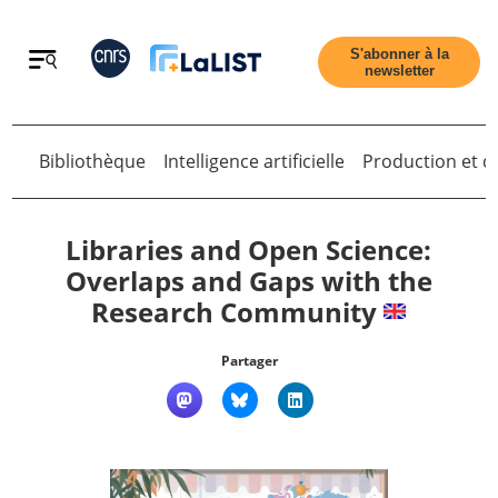
Retour
S'abonner à la
newsletter
Bibliothèque
Intelligence artificielle
Production et di
Retour
Libraries and Open Science:
Overlaps and Gaps with the
Research Community
Accueil
Partager
Tous les articles
Qui sommes nous ?