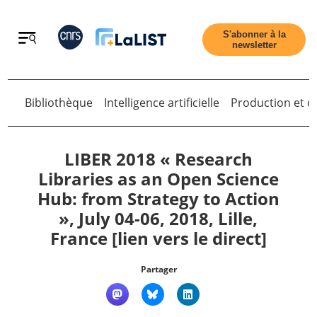
Retour
S'abonner à la
newsletter
Retour
Bibliothèque
Intelligence artificielle
Production et di
LIBER 2018 « Research
Libraries as an Open Science
Hub: from Strategy to Action
Accueil
», July 04-06, 2018, Lille,
France [lien vers le direct]
Tous les articles
Partager
Qui sommes nous ?