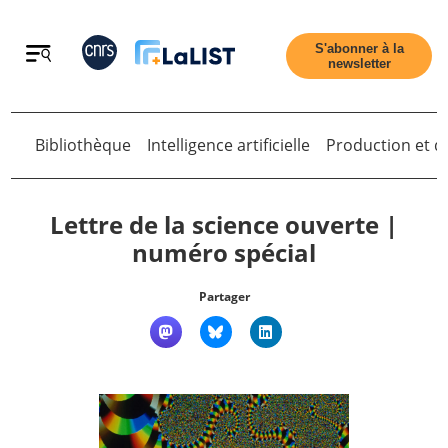
Retour
S'abonner à la
newsletter
Bibliothèque
Intelligence artificielle
Production et di
Retour
Lettre de la science ouverte |
numéro spécial
Accueil
Partager
Tous les articles
Qui sommes nous ?