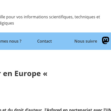
ille pour vos informations scientifiques, techniques et
tégiques
Retour
mes nous ?
Contact
Nous suivre
ur en Europe «
e et du droit d’auteur, l’Asfored en partenariat avec l’