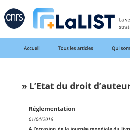
Retour
La ve
stra
Accueil
Tous les articles
Qui som
» L’Etat du droit d’aute
Accueil
Tous les articles
Réglementation
01/04/2016
Qui sommes nous ?
A l’occasion de la journée mondiale du livr