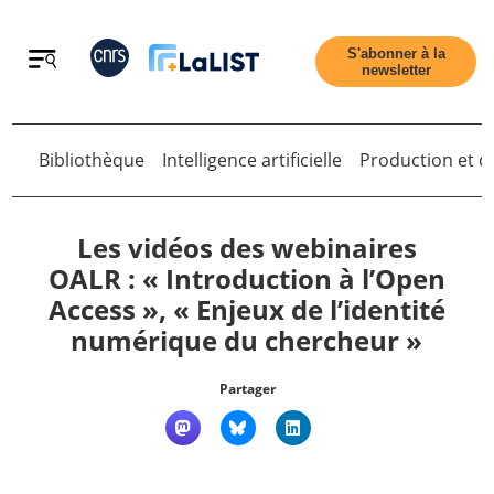
Retour
S'abonner à la
newsletter
Retour
Bibliothèque
Intelligence artificielle
Production et di
Les vidéos des webinaires
OALR : « Introduction à l’Open
Access », « Enjeux de l’identité
Accueil
numérique du chercheur »
Tous les articles
Partager
Qui sommes nous ?