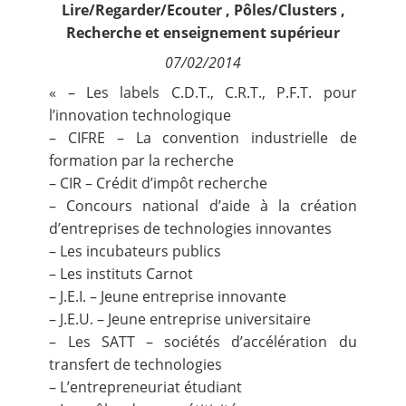
Lire/Regarder/Ecouter
,
Pôles/Clusters
,
Contact
Recherche et enseignement supérieur
07/02/2014
Nous suivre
« –
Les labels C.D.T., C.R.T., P.F.T. pour
l’innovation technologique
–
CIFRE – La convention industrielle de
formation par la recherche
–
CIR – Crédit d’impôt recherche
–
Concours national d’aide à la création
d’entreprises de technologies innovantes
–
Les incubateurs publics
–
Les instituts Carnot
–
J.E.I. – Jeune entreprise innovante
–
J.E.U. – Jeune entreprise universitaire
–
Les SATT – sociétés d’accélération du
transfert de technologies
–
L’entrepreneuriat étudiant