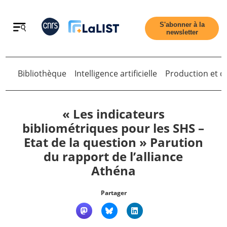
Retour
S'abonner à la
newsletter
Bibliothèque
Intelligence artificielle
Production et di
Retour
« Les indicateurs
bibliométriques pour les SHS –
Etat de la question » Parution
Accueil
du rapport de l’alliance
Athéna
Tous les articles
Partager
Qui sommes nous ?