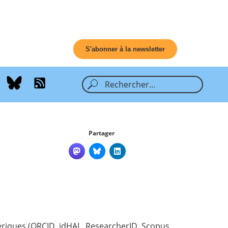
S'abonner à la newsletter
Partager
ériques (ORCID, idHAL, ResearcherID, Scopus