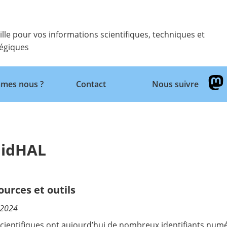
ille pour vos informations scientifiques, techniques et
tégiques
Retour
mes nous ?
Contact
Nous suivre
 idHAL
ources et outils
/2024
scientifiques ont aujourd’hui de nombreux identifiants num