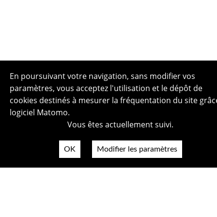
En poursuivant votre navigation, sans modifier vos
paramètres, vous acceptez l'utilisation et le dépôt de
cookies destinés à mesurer la fréquentation du site grâc
logiciel Matomo.
Vous êtes actuellement suivi.
Plan du site
Politique de confidentialité
OK
Modifier les paramètres
Mentions légales
Crédits photos
Accessibilité