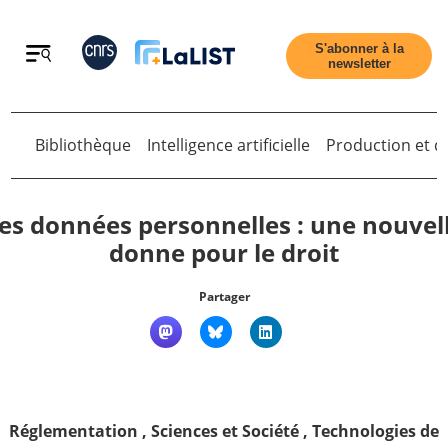
Retour
S'abonner à la
newsletter
Bibliothèque
Intelligence artificielle
Production et di
Retour
es données personnelles : une nouvel
donne pour le droit
Accueil
Partager
Tous les articles
Qui sommes nous ?
Réglementation
,
Sciences et Société
,
Technologies de