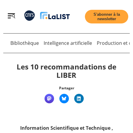
Retour
S'abonner à la
newsletter
Bibliothèque
Intelligence artificielle
Production et di
Retour
Les 10 recommandations de
LIBER
Accueil
Partager
Tous les articles
Qui sommes nous ?
Information Scientifique et Technique
,