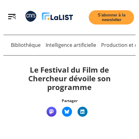
Retour
S'abonner à la
newsletter
Retour
Bibliothèque
Intelligence artificielle
Production et di
Le Festival du Film de
Chercheur dévoile son
programme
Accueil
Partager
Tous les articles
Qui sommes nous ?