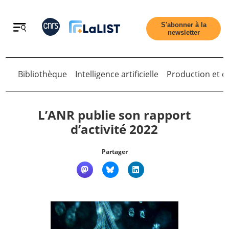
Retour
S'abonner à la
newsletter
Bibliothèque
Intelligence artificielle
Production et di
Retour
L’ANR publie son rapport
d’activité 2022
Accueil
Partager
Tous les articles
Qui sommes nous ?