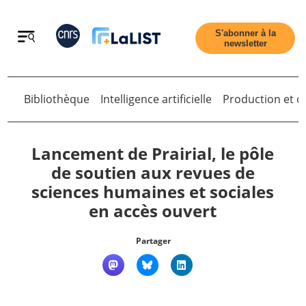
Retour
S'abonner à la
newsletter
Bibliothèque
Intelligence artificielle
Production et di
Retour
Lancement de Prairial, le pôle
de soutien aux revues de
sciences humaines et sociales
Accueil
en accès ouvert
Tous les articles
Partager
Qui sommes nous ?