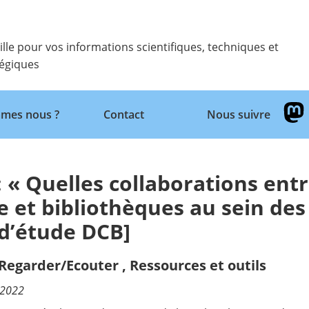
ille pour vos informations scientifiques, techniques et
tégiques
Retour
mes nous ?
Contact
Nous suivre
 « Quelles collaborations ent
e et bibliothèques au sein des
 d’étude DCB]
/Regarder/Ecouter
,
Ressources et outils
/2022