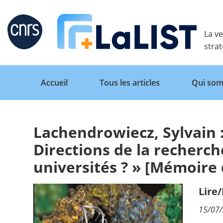
Retour
La ve
stra
Accueil
Tous les articles
Qui som
Lachendrowiecz, Sylvain :
Accueil
Directions de la recherch
universités ? » [Mémoire
Tous les articles
Lire
Qui sommes nous ?
15/07