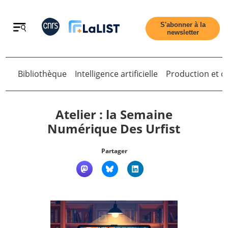
Retour
S'abonner à la
newsletter
Bibliothèque
Intelligence artificielle
Production et di
Retour
Atelier : la Semaine
Numérique Des Urfist
Accueil
Partager
Tous les articles
Qui sommes nous ?