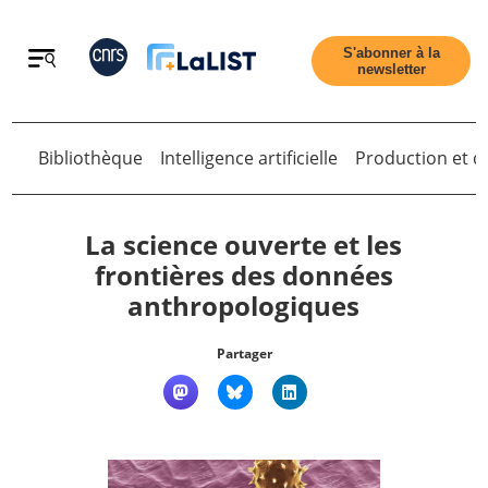
Retour
S'abonner à la
newsletter
Bibliothèque
Intelligence artificielle
Production et di
La science ouverte et les
Retour
frontières des données
anthropologiques
Accueil
Partager
Tous les articles
Qui sommes nous ?