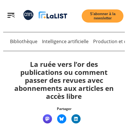
Retour
S'abonner à la
newsletter
Bibliothèque
Intelligence artificielle
Production et di
Retour
La ruée vers l’or des
publications ou comment
passer des revues avec
Accueil
abonnements aux articles en
accès libre
Tous les articles
Partager
Qui sommes nous ?