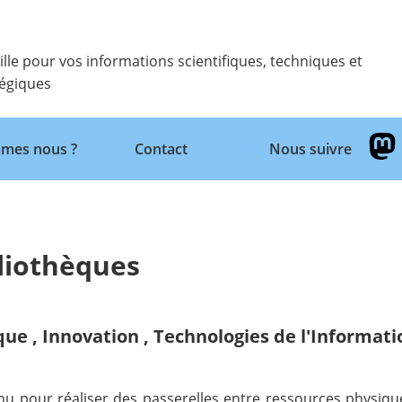
ille pour vos informations scientifiques, techniques et
tégiques
Retour
mes nous ?
Contact
Nous suivre
bliothèques
ique
,
Innovation
,
Technologies de l'Informat
nu pour réaliser des passerelles entre ressources physiq