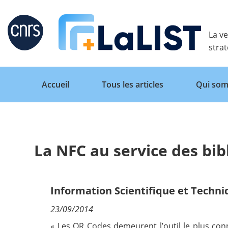
Retour
La ve
stra
Accueil
Tous les articles
Qui som
La NFC au service des bi
Accueil
Tous les articles
Information Scientifique et Techn
23/09/2014
Qui sommes nous ?
« Les QR Codes demeurent l’outil le plus con