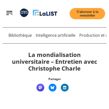
Retour
S'abonner à la
newsletter
Retour
Bibliothèque
Intelligence artificielle
Production et di
La mondialisation
universitaire – Entretien avec
Christophe Charle
Accueil
Partager
Tous les articles
Qui sommes nous ?