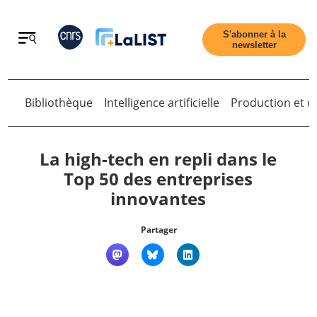
Retour
S'abonner à la
newsletter
Retour
Bibliothèque
Intelligence artificielle
Production et di
La high-tech en repli dans le
Top 50 des entreprises
innovantes
Accueil
Partager
Tous les articles
Qui sommes nous ?