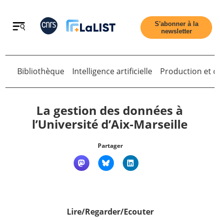
Retour
S'abonner à la
newsletter
Bibliothèque
Intelligence artificielle
Production et di
Retour
La gestion des données à
l’Université d’Aix-Marseille
Accueil
Partager
Tous les articles
Qui sommes nous ?
Lire/Regarder/Ecouter