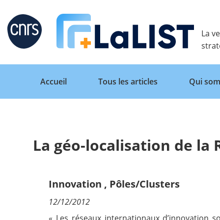
Retour
La ve
stra
Accueil
Tous les articles
Qui som
La géo-localisation de la
Accueil
Tous les articles
Innovation
,
Pôles/Clusters
12/12/2012
Qui sommes nous ?
« Les réseaux internationaux d’innovation s