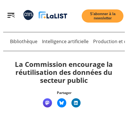
Retour
S'abonner à la
newsletter
Bibliothèque
Intelligence artificielle
Production et di
Retour
La Commission encourage la
réutilisation des données du
secteur public
Accueil
Partager
Tous les articles
Qui sommes nous ?